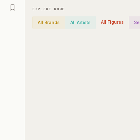
EXPLORE MORE
All Figures
All Brands
All Artists
Se