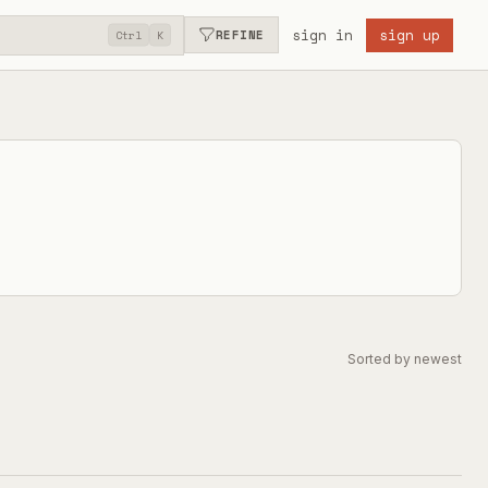
sign in
sign up
REFINE
Ctrl
K
Sorted by newest