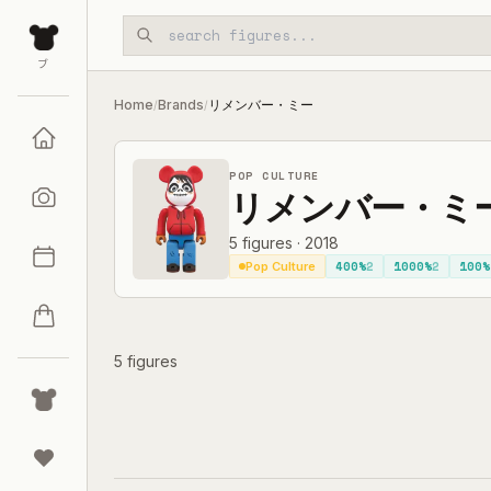
Skip to main content
ブ
Home
Brands
リメンバー・ミー
/
/
POP CULTURE
リメンバー・ミ
5
figures
·
2018
400%
2
1000%
2
100%
Pop Culture
5 figures