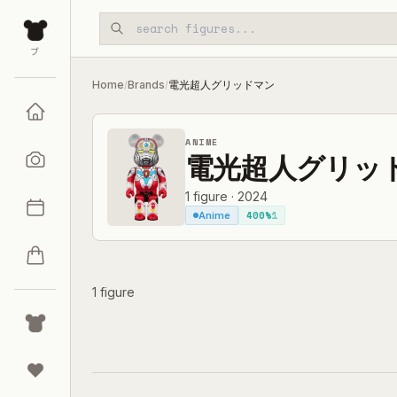
Skip to main content
ブ
Home
Brands
電光超人グリッドマン
/
/
ANIME
電光超人グリッ
1
figure
·
2024
400%
1
Anime
1 figure