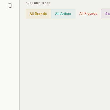
EXPLORE MORE
All Figures
All Brands
All Artists
Se