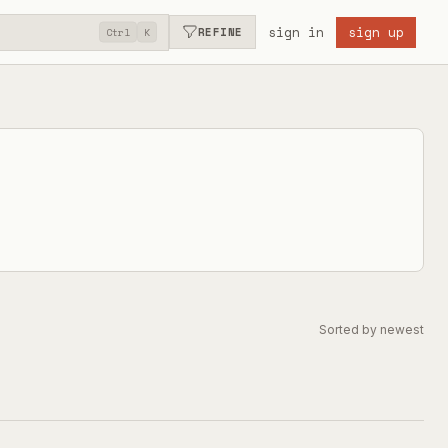
sign in
sign up
REFINE
Ctrl
K
Sorted by newest