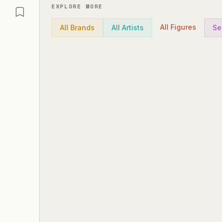
EXPLORE MORE
All Figures
All Brands
All Artists
Se